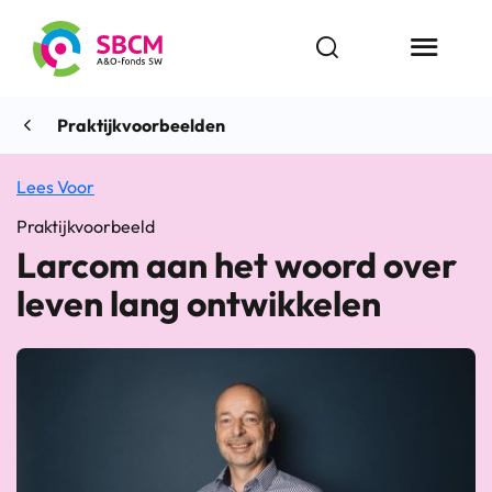
Ga
naar
Open zoekbalk
Menu butt
de
inhoud
Praktijkvoorbeelden
Lees Voor
Praktijkvoorbeeld
Larcom aan het woord over
leven lang ontwikkelen