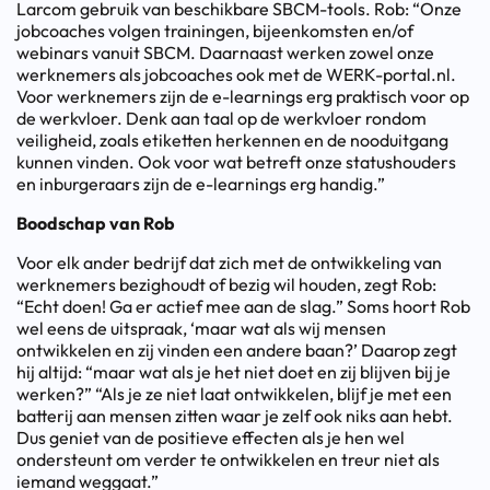
Larcom gebruik van beschikbare SBCM-tools. Rob: “Onze
jobcoaches volgen trainingen, bijeenkomsten en/of
webinars vanuit SBCM. Daarnaast werken zowel onze
werknemers als jobcoaches ook met de WERK-portal.nl.
Voor werknemers zijn de e-learnings erg praktisch voor op
de werkvloer. Denk aan taal op de werkvloer rondom
veiligheid, zoals etiketten herkennen en de nooduitgang
kunnen vinden. Ook voor wat betreft onze statushouders
en inburgeraars zijn de e-learnings erg handig.”
Boodschap van Rob
Voor elk ander bedrijf dat zich met de ontwikkeling van
werknemers bezighoudt of bezig wil houden, zegt Rob:
“Echt doen! Ga er actief mee aan de slag.” Soms hoort Rob
wel eens de uitspraak, ‘maar wat als wij mensen
ontwikkelen en zij vinden een andere baan?’ Daarop zegt
hij altijd: “maar wat als je het niet doet en zij blijven bij je
werken?” “Als je ze niet laat ontwikkelen, blijf je met een
batterij aan mensen zitten waar je zelf ook niks aan hebt.
Dus geniet van de positieve effecten als je hen wel
ondersteunt om verder te ontwikkelen en treur niet als
iemand weggaat.”