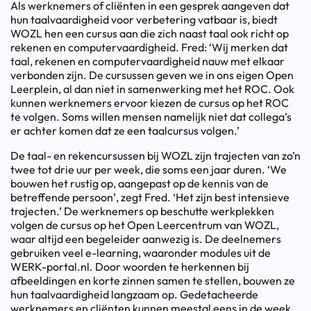
Als werknemers of cliënten in een gesprek aangeven dat
hun taalvaardigheid voor verbetering vatbaar is, biedt
WOZL hen een cursus aan die zich naast taal ook richt op
rekenen en computervaardigheid. Fred: ‘Wij merken dat
taal, rekenen en computervaardigheid nauw met elkaar
verbonden zijn. De cursussen geven we in ons eigen Open
Leerplein, al dan niet in samenwerking met het ROC. Ook
kunnen werknemers ervoor kiezen de cursus op het ROC
te volgen. Soms willen mensen namelijk niet dat collega’s
er achter komen dat ze een taalcursus volgen.’
De taal- en rekencursussen bij WOZL zijn trajecten van zo’n
twee tot drie uur per week, die soms een jaar duren. ‘We
bouwen het rustig op, aangepast op de kennis van de
betreffende persoon’, zegt Fred. ‘Het zijn best intensieve
trajecten.’ De werknemers op beschutte werkplekken
volgen de cursus op het Open Leercentrum van WOZL,
waar altijd een begeleider aanwezig is. De deelnemers
gebruiken veel e-learning, waaronder modules uit de
WERK-portal.nl. Door woorden te herkennen bij
afbeeldingen en korte zinnen samen te stellen, bouwen ze
hun taalvaardigheid langzaam op. Gedetacheerde
werknemers en cliënten kunnen meestal eens in de week