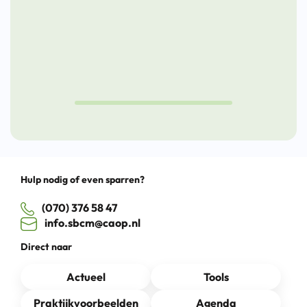
Werk
laat
2023
Den
Haag
SBCM
WerkwIJSS
Werkt
Drag
Hulp nodig of even sparren?
(070) 376 58 47
info.sbcm@caop.nl
Direct naar
Actueel
Tools
Praktijkvoorbeelden
Agenda