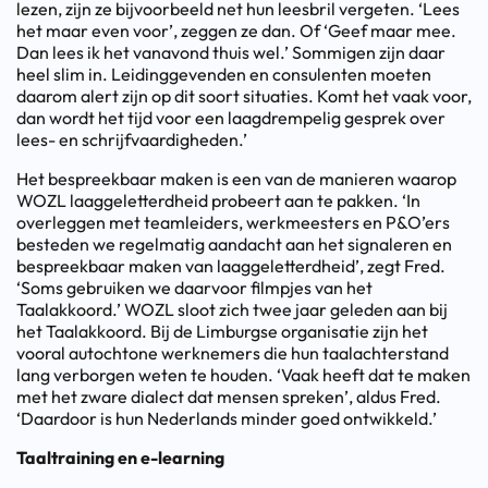
lezen, zijn ze bijvoorbeeld net hun leesbril vergeten. ‘Lees
het maar even voor’, zeggen ze dan. Of ‘Geef maar mee.
Dan lees ik het vanavond thuis wel.’ Sommigen zijn daar
heel slim in. Leidinggevenden en consulenten moeten
daarom alert zijn op dit soort situaties. Komt het vaak voor,
dan wordt het tijd voor een laagdrempelig gesprek over
lees- en schrijfvaardigheden.’
Het bespreekbaar maken is een van de manieren waarop
WOZL laaggeletterdheid probeert aan te pakken. ‘In
overleggen met teamleiders, werkmeesters en P&O’ers
besteden we regelmatig aandacht aan het signaleren en
bespreekbaar maken van laaggeletterdheid’, zegt Fred.
‘Soms gebruiken we daarvoor filmpjes van het
Taalakkoord.’ WOZL sloot zich twee jaar geleden aan bij
het Taalakkoord. Bij de Limburgse organisatie zijn het
vooral autochtone werknemers die hun taalachterstand
lang verborgen weten te houden. ‘Vaak heeft dat te maken
met het zware dialect dat mensen spreken’, aldus Fred.
‘Daardoor is hun Nederlands minder goed ontwikkeld.’
Taaltraining en e-learning