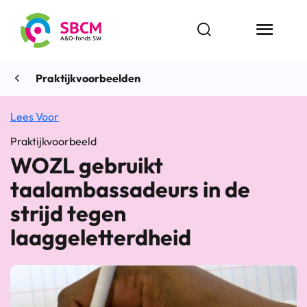
Ga
naar
Open zoekbalk
Menu butt
de
inhoud
Praktijkvoorbeelden
Lees Voor
Praktijkvoorbeeld
WOZL gebruikt
taalambassadeurs in de
strijd tegen
laaggeletterdheid