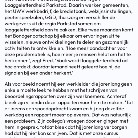
Laaggeletterdheid Parkstad. Daarin werken gemeenten,
het UWV werkbedrijf, de kredietbank, welzijnsinstellingen,
peuterspeelzalen, GGD, thuiszorg en verschillende
werkgevers uit de regio Parkstad samen om
laaggeletterdheid aan te pakken. Elke twee maanden komt
het Bondgenootschap bij elkaar om ervaringen uit te
wisselen, nieuwe ontwikkelingen te delen en gezamenlijk
activiteiten te ontwikkelen. ‘Hoe meer aandacht er voor
deze problematiek is, hoe meer je mensen helpt om het te
herkennen’, zegt Fred. ‘Vaak wordt laaggeletterdheid ad-
hoc ontdekt, doordat iemand heeft geleerd hoe hij de
signalen bij een ander herkent.’
Als voorbeeld noemt hij een werkleider die jarenlang geen
enkele moeite leek te hebben met het schrijven van
beoordelingsrapporten over zijn werknemers. Achteraf
bleek zijn vriendin deze rapporten voor hem te maken. ‘Tot
er ineens een spoedopdracht kwam en hij nog dezelfde
werkdag een rapport moest opleveren. Dat was natuurlijk
een probleem. Zijn collega’s vroegen door en gingen met
hem in gesprek, totdat bleek dat hij jarenlang verborgen
had dat hij niet kon schrijven. Dat is met onze cursus