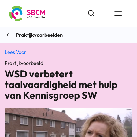
Ga
naar
Open zoekbalk
Menu butt
de
inhoud
Praktijkvoorbeelden
Lees Voor
Praktijkvoorbeeld
WSD verbetert
taalvaardigheid met hulp
van Kennisgroep SW