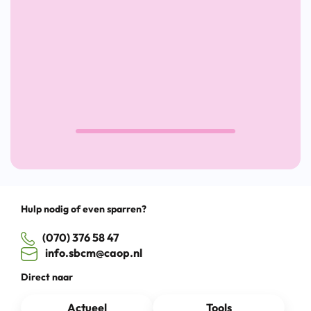
aan
het
het
woord
Werk
laat
2023
Den
Haag
SBCM
WerkwIJSS
Werkt
Drag
Hulp nodig of even sparren?
(070) 376 58 47
info.sbcm@caop.nl
Direct naar
Actueel
Tools