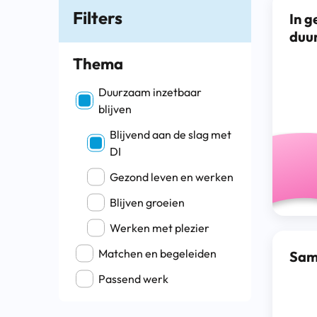
Filters
In g
duu
Thema
Filter op Thema
Duurzaam inzetbaar
blijven
Blijvend aan de slag met
DI
Gezond leven en werken
Blijven groeien
Werken met plezier
Matchen en begeleiden
Sam
Passend werk