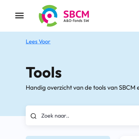
Ga
naar
Menu button
de
inhoud
Lees Voor
Tools
Handig overzicht van de tools van SBCM e
Zoek naar..