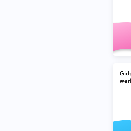
Gid
wer