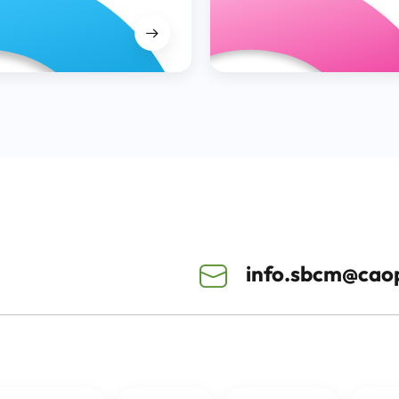
info.sbcm@caop