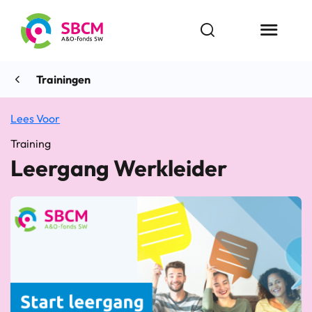
Ga
naar
Open zoekbalk
Menu butt
de
inhoud
Trainingen
Lees Voor
Training
Leergang Werkleider