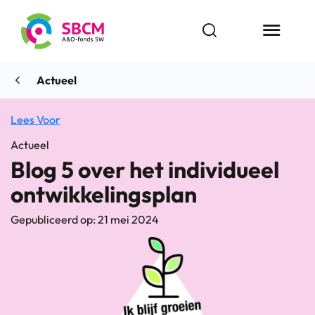
Ga
naar
Open zoekbalk
Menu butt
de
inhoud
Actueel
Lees Voor
Actueel
Blog 5 over het individueel
ontwikkelingsplan
Gepubliceerd op: 21 mei 2024