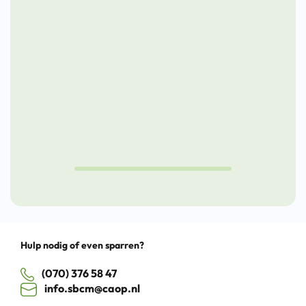
voorwerker:
een
van
groeien
nieuwe
deeln
door
toekomst
aan
kansen
de
te
Nieuw
pakken
Lunch
Cultuu
Drag
Hulp nodig of even sparren?
(070) 376 58 47
info.sbcm@caop.nl