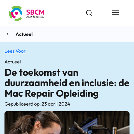
Ga
naar
Open zoekbalk
Menu butt
de
inhoud
Actueel
Lees Voor
Actueel
De toekomst van
duurzaamheid en inclusie: de
Mac Repair Opleiding
Gepubliceerd op: 23 april 2024