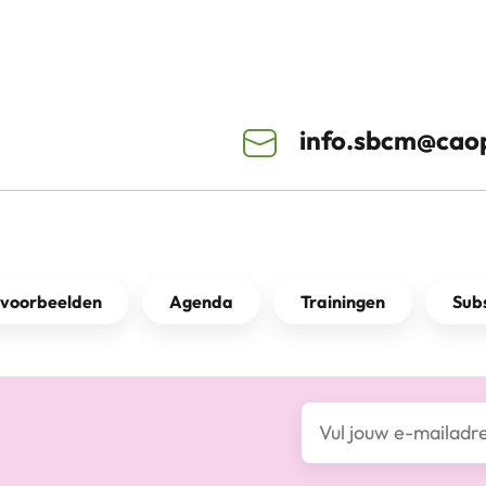
info.sbcm@caop
kvoorbeelden
Agenda
Trainingen
Subs
E-mailadres*