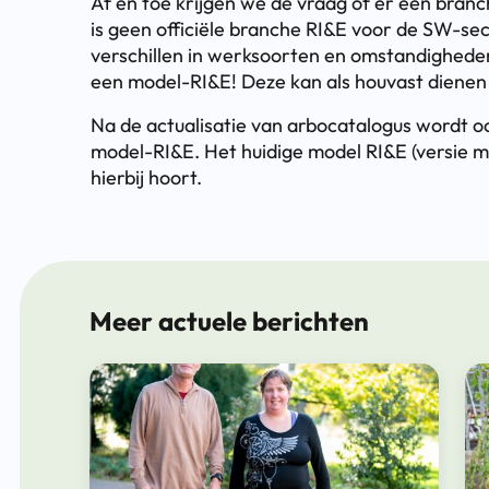
Af en toe krijgen we de vraag of er een branc
is geen officiële branche RI&E voor de SW-sec
verschillen in werksoorten en omstandigheden e
een model-RI&E! Deze kan als houvast dienen o
Na de actualisatie van arbocatalogus wordt 
model-RI&E. Het huidige model RI&E (versie m
hierbij hoort.
Meer actuele berichten