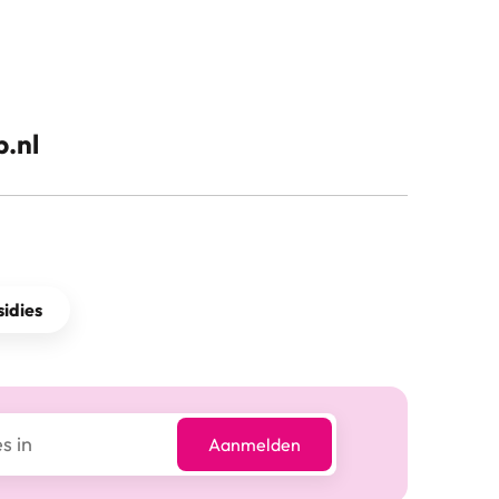
.nl
idies
Aanmelden