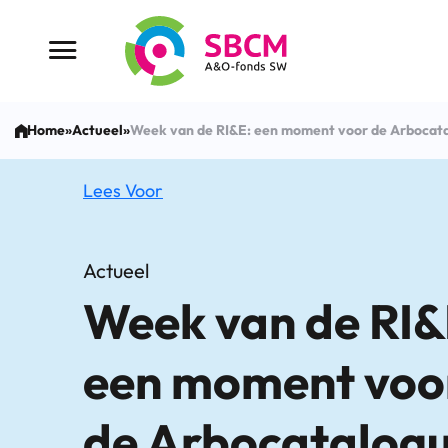
Ga
naar
Menu button
de
inhoud
Home
»
Actueel
»
Week van de RI&E: een moment voor de Arbocat
Lees Voor
Actueel
Week van de RI&
een moment voo
de Arbocatalog