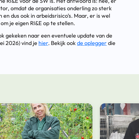
he RI&E voor de SW is. Het antwoord is: nee, er
tor, omdat de organisaties onderling zo sterk
n dus ook in arbeidsrisico’s. Maar, er is wel
m je eigen RI&E op te stellen.
ook gekeken naar een eventuele update van de
ei 2026) vind je
hier
. Bekijk ook
de oplegger
die