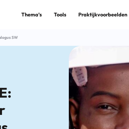
Thema’s
Tools
Praktijkvoorbeelden
alogus SW
E:
r
us