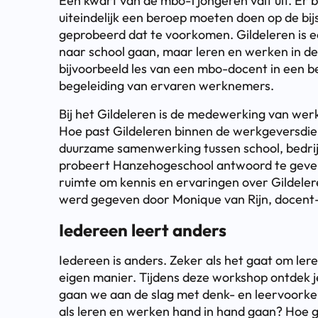
Een kwart van de mbo-1 jongeren valt uit. Er 
uiteindelijk een beroep moeten doen op de bij
geprobeerd dat te voorkomen. Gildeleren is e
naar school gaan, maar leren en werken in de 
bijvoorbeeld les van een mbo-docent in een b
begeleiding van ervaren werknemers.
Bij het Gildeleren is de medewerking van wer
Hoe past Gildeleren binnen de werkgeversdie
duurzame samenwerking tussen school, bedrij
probeert Hanzehogeschool antwoord te geven
ruimte om kennis en ervaringen over Gildeler
werd gegeven door Monique van Rijn, docen
Iedereen leert anders
Iedereen is anders. Zeker als het gaat om ler
eigen manier. Tijdens deze workshop ontdek je
gaan we aan de slag met denk- en leervoorke
als leren en werken hand in hand gaan? Hoe