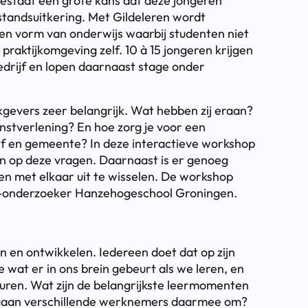
bestaat een grote kans dat deze jongeren
standsuitkering. Met Gildeleren wordt
en vorm van onderwijs waarbij studenten niet
praktijkomgeving zelf. 10 à 15 jongeren krijgen
edrijf en lopen daarnaast stage onder
kgevers zeer belangrijk. Wat hebben zij eraan?
nstverlening? En hoe zorg je voor een
f en gemeente? In deze interactieve workshop
 op deze vragen. Daarnaast is er genoeg
en met elkaar uit te wisselen. De workshop
t-onderzoeker Hanzehogeschool Groningen.
en en ontwikkelen. Iedereen doet dat op zijn
 wat er in ons brein gebeurt als we leren, en
uren. Wat zijn de belangrijkste leermomenten
 gaan verschillende werknemers daarmee om?