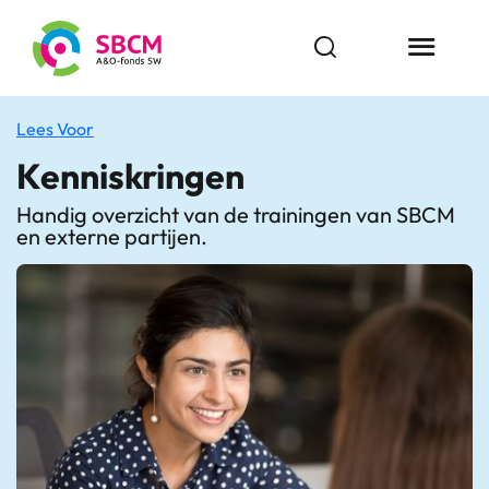
Ga
naar
Open zoekbalk
Menu butt
de
inhoud
Lees Voor
Kenniskringen
Handig overzicht van de trainingen van SBCM
en externe partijen.