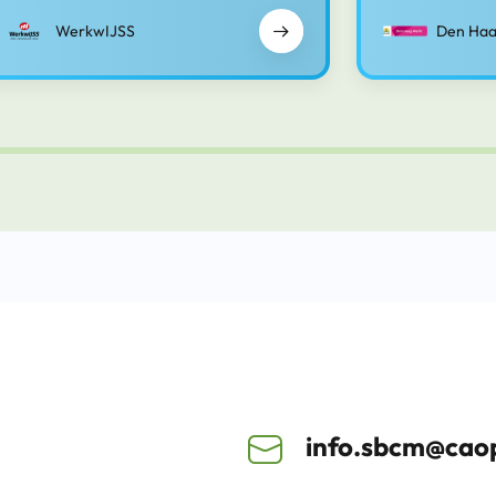
WerkwIJSS
Den Haa
info.sbcm@caop