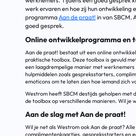
werknemers. Tijdens een goed gesprek kunn
werk ervaren en hoe zij hun ontwikkeling 
programma
Aan de praat!
in van SBCM. A
goed gesprek.
Online ontwikkelprogramma en t
Aan de praat! bestaat uit een online ontwik
praktische toolbox. Deze toolbox is gevuld m
een laagdrempelige manier met werknemers 
hulpmiddelen zoals gespreksstarters, compli
emoticons om te laten zien hoe iemand zich vo
Westrom heeft SBCM destijds geholpen met de
de toolbox op verschillende manieren. Wil je 
Aan de slag met Aan de praat!
Wil je net als Westrom ook Aan de praat? All
complimentenkaartjes, gespreksstarters en e