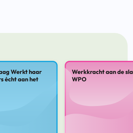
aag Werkt haar
Werkkracht aan de sl
 écht aan het
WPO