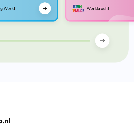
g Werkt
Werkkracht
.nl