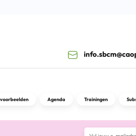
info.sbcm@caop
kvoorbeelden
Agenda
Trainingen
Subs
E-mailadres*