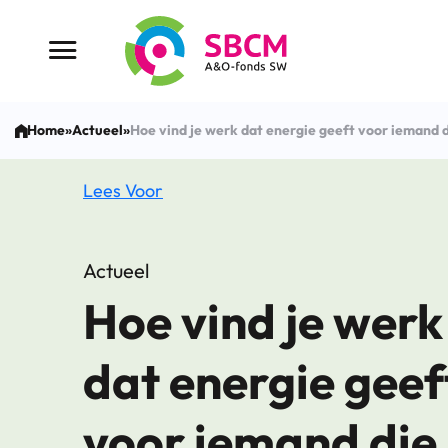
Ga
naar
Menu button
de
inhoud
Home
»
Actueel
»
Hoe vind je werk dat energie geeft voor iemand di
Lees Voor
Actueel
Hoe vind je werk
dat energie geef
voor iemand die