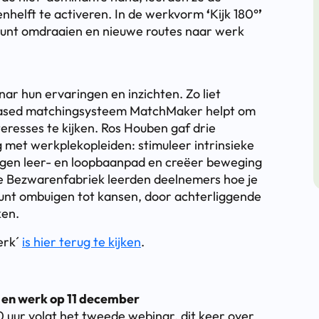
enhelft te activeren. In de werkvorm
‘
Kijk 180°
’
kunt omdraaien en nieuwe routes naar werk
nar hun ervaringen en inzichten. Zo liet
s-based matchingsysteem MatchMaker helpt om
teresses te kijken. Ros Houben gaf drie
g met werkplekopleiden: stimuleer intrinsieke
igen leer- en loopbaanpad en creëer beweging
 de Bezwarenfabriek leerden deelnemers hoe je
unt ombuigen tot kansen, door achterliggende
ken.
erk´
is hier terug te kijken
.
 en werk op 11 december
 uur volgt het tweede webinar, dit keer over