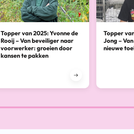
Topper van 2025: Yvonne de
Topper van
Rooij – Van beveiliger naar
Jong – Van
voorwerker: groeien door
nieuwe to
kansen te pakken