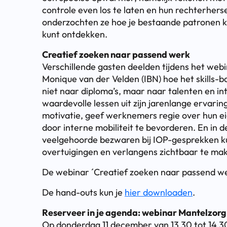
controle even los te laten en hun rechterhers
onderzochten ze hoe je bestaande patronen 
kunt ontdekken.
Creatief zoeken naar passend werk
Verschillende gasten deelden tijdens het webi
Monique van der Velden (IBN) hoe het skill
niet naar diploma’s, maar naar talenten en in
waardevolle lessen uit zijn jarenlange ervarin
motivatie, geef werknemers regie over hun e
door interne mobiliteit te bevorderen. En in
veelgehoorde bezwaren bij IOP-gesprekken k
overtuigingen en verlangens zichtbaar te ma
De webinar ´Creatief zoeken naar passend w
De hand-outs kun je
hier downloaden
.
Reserveer in je agenda: webinar Mantelzorg
Op donderdag 11 december van 13.30 tot 14.30