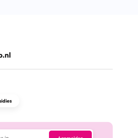
.nl
idies