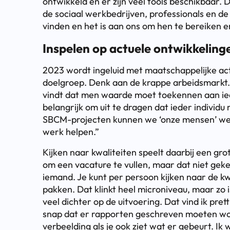
ontwikkeld en er zijn veel tools beschikbaar
de sociaal werkbedrijven, professionals en d
vinden en het is aan ons om hen te bereiken e
Inspelen op actuele ontwikkeling
2023 wordt ingeluid met maatschappelijke act
doelgroep. Denk aan de krappe arbeidsmarkt
vindt dat men waarde moet toekennen aan ied
belangrijk om uit te dragen dat ieder individ
SBCM-projecten kunnen we ‘onze mensen’ welli
werk helpen.”
Kijken naar kwaliteiten speelt daarbij een gro
om een vacature te vullen, maar dat niet gek
iemand. Je kunt per persoon kijken naar de k
pakken. Dat klinkt heel microniveau, maar zo i
veel dichter op de uitvoering. Dat vind ik prett
snap dat er rapporten geschreven moeten wo
verbeelding als je ook ziet wat er gebeurt. Ik