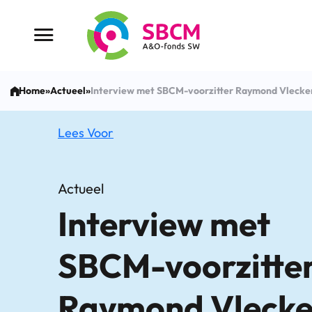
Ga
naar
Menu button
de
inhoud
Home
»
Actueel
»
Interview met SBCM-voorzitter Raymond Vlecke
Lees Voor
Actueel
Interview met
SBCM-voorzitte
Raymond Vleck