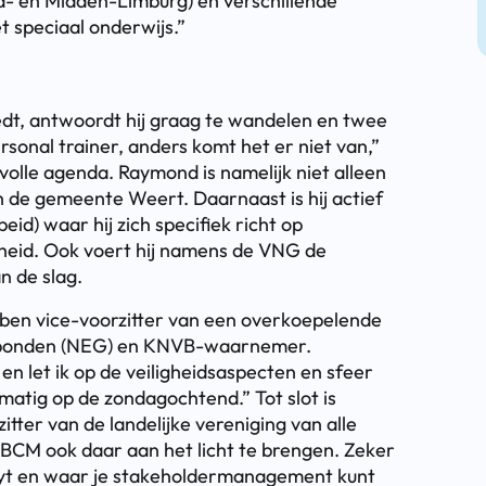
id- en Midden-Limburg) en verschillende
t speciaal onderwijs.”
eedt, antwoordt hij graag te wandelen en twee
rsonal trainer, anders komt het er niet van,”
 volle agenda. Raymond is namelijk niet alleen
de gemeente Weert. Daarnaast is hij actief
eid) waar hij zich specifiek richt op
heid. Ook voert hij namens de VNG de
 de slag.
k ben vice-voorzitter van een overkoepelende
alsbonden (NEG) en KNVB-waarnemer.
n let ik op de veiligheidsaspecten en sfeer
ymatig op de zondagochtend.” Tot slot is
tter van de landelijke vereniging van alle
SBCM ook daar aan het licht te brengen. Zeker
byt en waar je stakeholdermanagement kunt