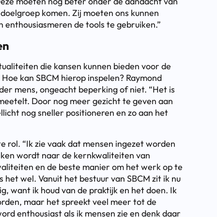
. Deze moeten nog beter onder de aandacht van
e doelgroep komen. Zij moeten ons kunnen
n enthousiasmeren de tools te gebruiken.”
en
ualiteiten die kansen kunnen bieden voor de
. Hoe kan SBCM hierop inspelen? Raymond
er mens, ongeacht beperking of niet. “Het is
u meetelt. Door nog meer gezicht te geven aan
cht nog sneller positioneren en zo aan het
te rol. “Ik zie vaak dat mensen ingezet worden
eken wordt naar de kernkwaliteiten van
waliteiten en de beste manier om het werk op te
s het wel. Vanuit het bestuur van SBCM zit ik nu
ig, want ik houd van de praktijk en het doen. Ik
rden, maar het spreekt veel meer tot de
 word enthousiast als ik mensen zie en denk daar