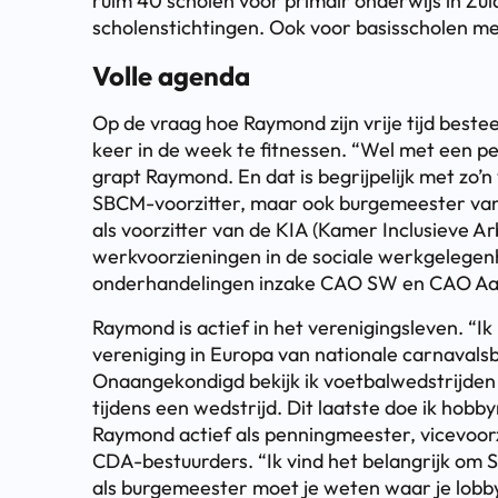
ruim 40 scholen voor primair onderwijs in Zu
scholenstichtingen. Ook voor basisscholen me
Volle agenda
Op de vraag hoe Raymond zijn vrije tijd best
keer in de week te fitnessen. “Wel met een pe
grapt Raymond. En dat is begrijpelijk met zo’n
SBCM-voorzitter, maar ook burgemeester van 
als voorzitter van de KIA (Kamer Inclusieve Arb
werkvoorzieningen in de sociale werkgelegen
onderhandelingen inzake CAO SW en CAO Aan
Raymond is actief in het verenigingsleven. “I
vereniging in Europa van nationale carnav
Onaangekondigd bekijk ik voetbalwedstrijden e
tijdens een wedstrijd. Dit laatste doe ik hobb
Raymond actief als penningmeester, vicevoorzi
CDA-bestuurders. “Ik vind het belangrijk om 
als burgemeester moet je weten waar je lob