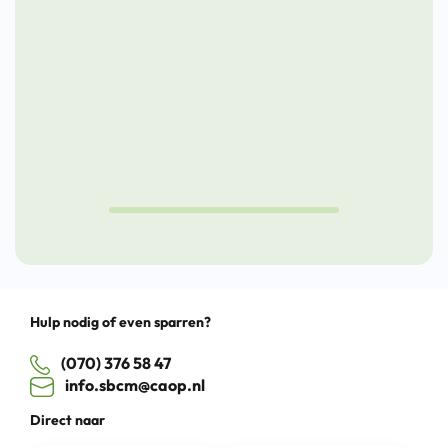
door
toekomst
aan
kansen
de
te
Nieuw
pakken
Lunch
Cultuu
Drag
Hulp nodig of even sparren?
(070) 376 58 47
info.sbcm@caop.nl
Direct naar