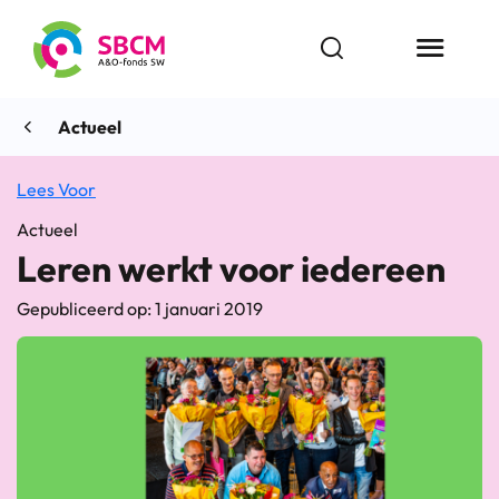
Ga
naar
Open zoekbalk
Menu butt
de
inhoud
Actueel
Lees Voor
Actueel
Leren werkt voor iedereen
Gepubliceerd op: 1 januari 2019