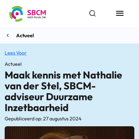
Ga
naar
Open zoekbalk
Menu butt
de
inhoud
Actueel
Lees Voor
Actueel
Maak kennis met Nathalie
van der Stel, SBCM-
adviseur Duurzame
Inzetbaarheid
Gepubliceerd op: 27 augustus 2024