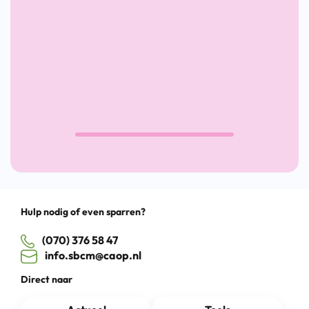
kansen
de
te
Nieuw
pakken
Lunch
Cultuu
Drag
Hulp nodig of even sparren?
(070) 376 58 47
info.sbcm@caop.nl
Direct naar