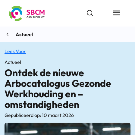
Ga
naar
Open zoekbalk
Menu butt
de
inhoud
Actueel
Lees Voor
Actueel
Ontdek de nieuwe
Arbocatalogus Gezonde
Werkhouding en –
omstandigheden
Gepubliceerd op: 10 maart 2026