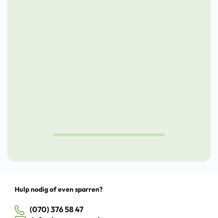
naar
naar
Tips
voorwerker:
een
van
groeien
nieuwe
deeln
door
toekomst
aan
kansen
de
te
Nieuw
pakken
Lunch
Cultuu
Drag
Hulp nodig of even sparren?
(070) 376 58 47