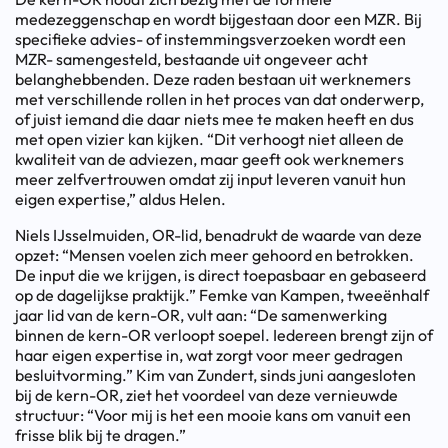
medezeggenschap en wordt bijgestaan door een MZR. Bij
specifieke advies- of instemmingsverzoeken wordt een
MZR- samengesteld, bestaande uit ongeveer acht
belanghebbenden. Deze raden bestaan uit werknemers
met verschillende rollen in het proces van dat onderwerp,
of juist iemand die daar niets mee te maken heeft en dus
met open vizier kan kijken. “Dit verhoogt niet alleen de
kwaliteit van de adviezen, maar geeft ook werknemers
meer zelfvertrouwen omdat zij input leveren vanuit hun
eigen expertise,” aldus Helen.
Niels IJsselmuiden, OR-lid, benadrukt de waarde van deze
opzet: “Mensen voelen zich meer gehoord en betrokken.
De input die we krijgen, is direct toepasbaar en gebaseerd
op de dagelijkse praktijk.” Femke van Kampen, tweeënhalf
jaar lid van de kern-OR, vult aan: “De samenwerking
binnen de kern-OR verloopt soepel. Iedereen brengt zijn of
haar eigen expertise in, wat zorgt voor meer gedragen
besluitvorming.” Kim van Zundert, sinds juni aangesloten
bij de kern-OR, ziet het voordeel van deze vernieuwde
structuur: “Voor mij is het een mooie kans om vanuit een
frisse blik bij te dragen.”