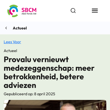
Ga
naar
Open zoekbalk
Menu butt
de
inhoud
Actueel
Lees Voor
Actueel
Provalu vernieuwt
medezeggenschap: meer
betrokkenheid, betere
adviezen
Gepubliceerd op: 8 april 2025