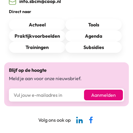
info.sbcm@caop.nl
Direct naar
Actueel
Tools
Praktijkvoorbeelden
Agenda
Trainingen
Subsidies
Blijf op de hoogte
Meld je aan voor onze nieuwsbrief.
E-mailadres*
Aanmelden
Linkedin-pagina SBCM
Facebook SBCM
Volg ons ook op