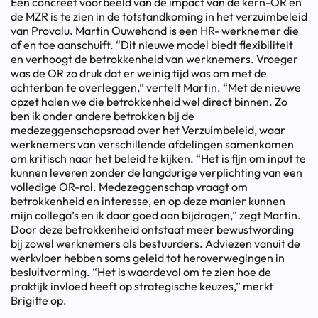
Een concreet voorbeeld van de impact van de kern-OR en
de MZR is te zien in de totstandkoming in het verzuimbeleid
van Provalu. Martin Ouwehand is een HR- werknemer die
af en toe aanschuift. “Dit nieuwe model biedt flexibiliteit
en verhoogt de betrokkenheid van werknemers. Vroeger
was de OR zo druk dat er weinig tijd was om met de
achterban te overleggen,” vertelt Martin. “Met de nieuwe
opzet halen we die betrokkenheid wel direct binnen. Zo
ben ik onder andere betrokken bij de
medezeggenschapsraad over het Verzuimbeleid, waar
werknemers van verschillende afdelingen samenkomen
om kritisch naar het beleid te kijken. “Het is fijn om input te
kunnen leveren zonder de langdurige verplichting van een
volledige OR-rol. Medezeggenschap vraagt om
betrokkenheid en interesse, en op deze manier kunnen
mijn collega’s en ik daar goed aan bijdragen,” zegt Martin.
Door deze betrokkenheid ontstaat meer bewustwording
bij zowel werknemers als bestuurders. Adviezen vanuit de
werkvloer hebben soms geleid tot heroverwegingen in
besluitvorming. “Het is waardevol om te zien hoe de
praktijk invloed heeft op strategische keuzes,” merkt
Brigitte op.