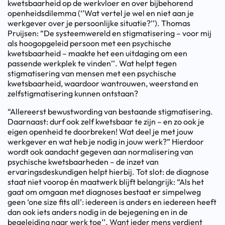
kwetsbaarheid op de werkvloer en over bijbehorend
openheidsdilemma (‘’Wat vertel je wel en niet aan je
werkgever over je persoonlijke situatie?’’). Thomas
Pruijsen: “De systeemwereld en stigmatisering – voor mij
als hoogopgeleid persoon met een psychische
kwetsbaarheid – maakte het een uitdaging om een
passende werkplek te vinden’’. Wat helpt tegen
stigmatisering van mensen met een psychische
kwetsbaarheid, waardoor wantrouwen, weerstand en
zelfstigmatisering kunnen ontstaan?
“Allereerst bewustwording van bestaande stigmatisering.
Daarnaast: durf ook zelf kwetsbaar te zijn – en zo ook je
eigen openheid te doorbreken! Wat deel je met jouw
werkgever en wat heb je nodig in jouw werk?” Hierdoor
wordt ook aandacht gegeven aan normalisering van
psychische kwetsbaarheden – de inzet van
ervaringsdeskundigen helpt hierbij. Tot slot: de diagnose
staat niet voorop én maatwerk blijft belangrijk: “Als het
gaat om omgaan met diagnoses bestaat er simpelweg
geen ‘one size fits all’: iedereen is anders en iedereen heeft
dan ook iets anders nodig in de bejegening en in de
begeleiding naar werk toe’’. Want ieder mens verdient