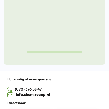
door
toekomst
aan
kansen
de
te
Nieuw
pakken
Lunch
Cultuu
Drag
Hulp nodig of even sparren?
(070) 376 58 47
info.sbcm@caop.nl
Direct naar