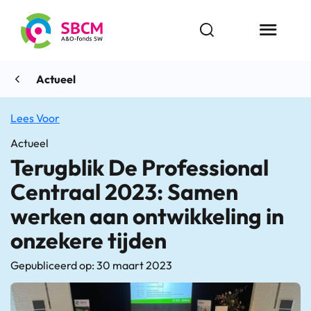
Ga
naar
Open zoekbalk
Menu butt
de
inhoud
Actueel
Lees Voor
Actueel
Terugblik De Professional
Centraal 2023: Samen
werken aan ontwikkeling in
onzekere tijden
Gepubliceerd op: 30 maart 2023