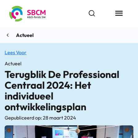
Ga
naar
Open zoekbalk
Menu butt
de
inhoud
Actueel
Lees Voor
Actueel
Terugblik De Professional
Centraal 2024: Het
individueel
ontwikkelingsplan
Gepubliceerd op: 28 maart 2024