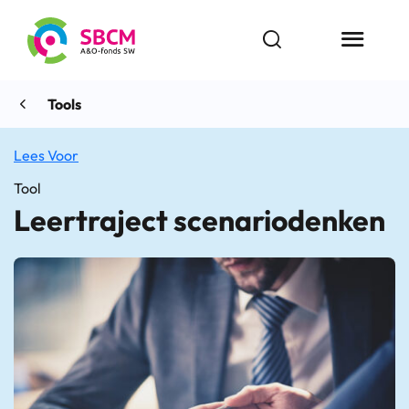
Ga
naar
Open zoekbalk
Menu butt
de
inhoud
Tools
Lees Voor
Tool
Leertraject scenariodenken