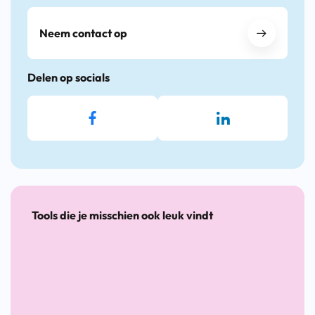
Neem contact op
Delen op socials
Tools die je misschien ook leuk vindt
De
Handige
Sterk
Leidr
Nieuwe
tools
aan
Persoo
Banenmethodiek
voor
het
Onder
inclusieve
Werk-
(PO)