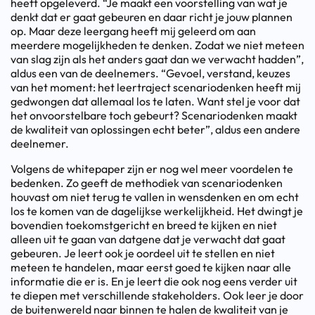
heeft opgeleverd. “Je maakt een voorstelling van wat je
denkt dat er gaat gebeuren en daar richt je jouw plannen
op. Maar deze leergang heeft mij geleerd om aan
meerdere mogelijkheden te denken. Zodat we niet meteen
van slag zijn als het anders gaat dan we verwacht hadden”,
aldus een van de deelnemers. “Gevoel, verstand, keuzes
van het moment: het leertraject scenariodenken heeft mij
gedwongen dat allemaal los te laten. Want stel je voor dat
het onvoorstelbare toch gebeurt? Scenariodenken maakt
de kwaliteit van oplossingen echt beter”, aldus een andere
deelnemer.
Volgens de whitepaper zijn er nog wel meer voordelen te
bedenken. Zo geeft de methodiek van scenariodenken
houvast om niet terug te vallen in wensdenken en om echt
los te komen van de dagelijkse werkelijkheid. Het dwingt je
bovendien toekomstgericht en breed te kijken en niet
alleen uit te gaan van datgene dat je verwacht dat gaat
gebeuren. Je leert ook je oordeel uit te stellen en niet
meteen te handelen, maar eerst goed te kijken naar alle
informatie die er is. En je leert die ook nog eens verder uit
te diepen met verschillende stakeholders. Ook leer je door
de buitenwereld naar binnen te halen de kwaliteit van je