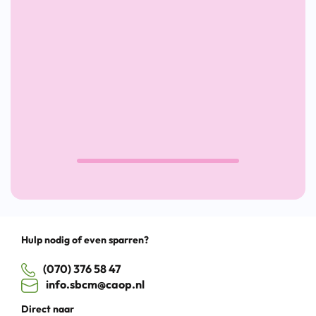
arbeidsmarkt
krant
2026
Drag
Hulp nodig of even sparren?
(070) 376 58 47
info.sbcm@caop.nl
Direct naar