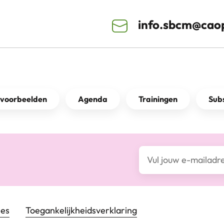
info.sbcm@caop
kvoorbeelden
Agenda
Trainingen
Subs
E-mailadres*
ies
Toegankelijkheids­verklaring