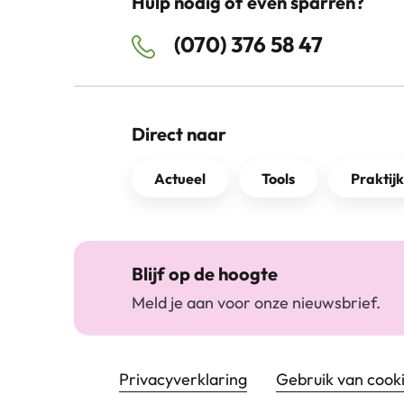
Hulp nodig of even sparren?
(070) 376 58 47
Direct naar
Actueel
Tools
Praktij
Blijf op de hoogte
Meld je aan voor onze nieuwsbrief.
Footer navigatie
Privacyverklaring
Gebruik van cook