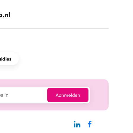
.nl
idies
Aanmelden
Linkedin-pagina SBCM
Facebook SBCM