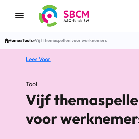
Ga
naar
Menu button
de
inhoud
Home
»
Tools
»
Vijf themaspellen voor werknemers
Lees Voor
Tool
Vijf themaspell
voor werknemer