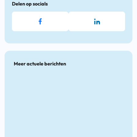
Delen op socials
Meer actuele berichten
Arbocatalogus
Topper
Topper
Hoe
Detacheren
van
van
stimul