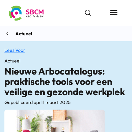
Ga
naar
Open zoekbalk
Menu butt
de
inhoud
Actueel
Lees Voor
Actueel
Nieuwe Arbocatalogus:
praktische tools voor een
veilige en gezonde werkplek
Gepubliceerd op: 11 maart 2025