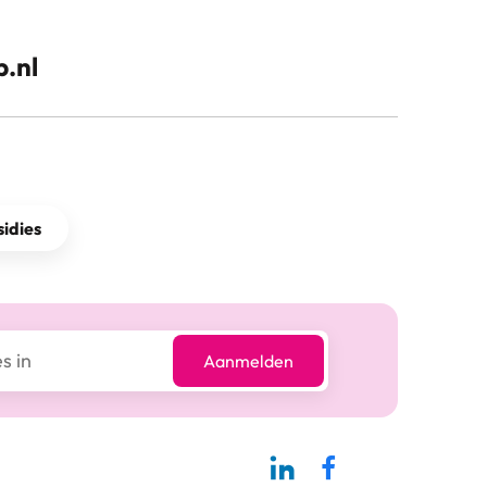
.nl
idies
Aanmelden
Linkedin-pagina SBCM
Facebook SBCM