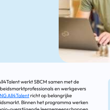
ll4Talent werkt SBCM samen met de
beidsmarktprofessionals en werkgevers
G All4Talent
richt op belangrijke
eidsmarkt. Binnen het programma werken
tregio-overstijgende leergemeenschappen