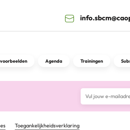
info.sbcm@caop
kvoorbeelden
Agenda
Trainingen
Subs
E-mailadres*
ies
Toegankelijkheids­verklaring