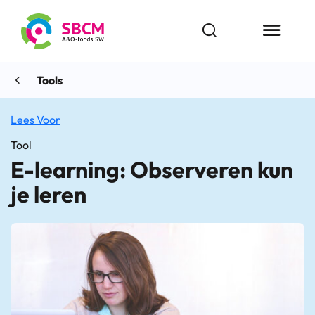
Ga
naar
Open zoekbalk
Menu butt
de
inhoud
Tools
Lees Voor
Tool
E-learning: Observeren kun
je leren