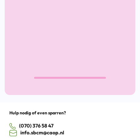
inclusieve
Werk-
(PO)
arbeidsmarkt
krant
2026
Drag
Hulp nodig of even sparren?
(070) 376 58 47
info.sbcm@caop.nl