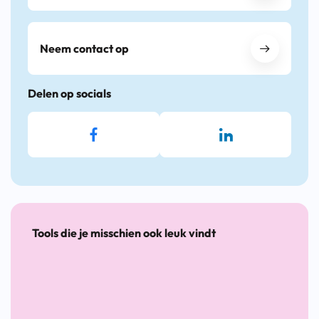
Neem contact op
Delen op socials
Tools die je misschien ook leuk vindt
De
Handige
Sterk
Leidr
Nieuwe
tools
aan
Persoo
Banenmethodiek
voor
het
Onder