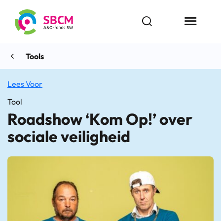
Ga
naar
Open zoekbalk
Menu butt
de
inhoud
Tools
Lees Voor
Tool
Roadshow ‘Kom Op!’ over
sociale veiligheid