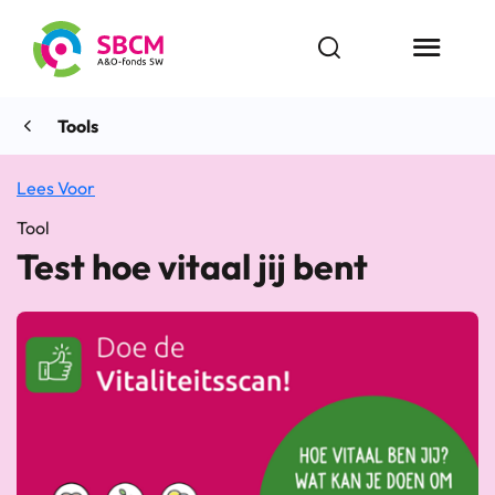
Ga
naar
Open zoekbalk
Menu butt
de
inhoud
Tools
Lees Voor
Tool
Test hoe vitaal jij bent