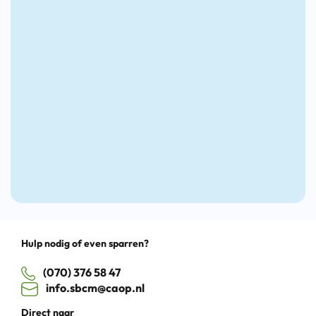
groeien
nieuwe
deeln
door
toekomst
aan
kansen
de
te
Nieuw
pakken
Lunch
Cultuu
Drag
Hulp nodig of even sparren?
(070) 376 58 47
info.sbcm@caop.nl
Direct naar