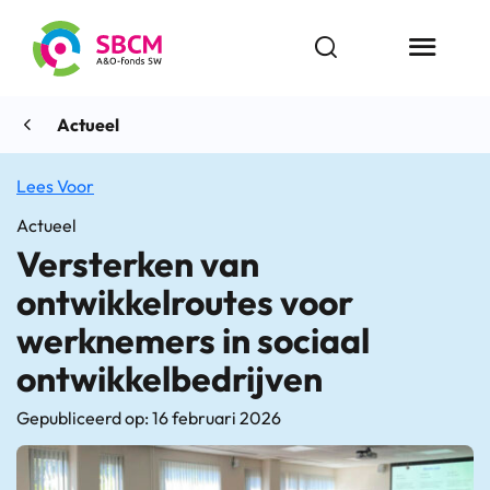
Ga
naar
Open zoekbalk
Menu butt
de
inhoud
Actueel
Lees Voor
Actueel
Versterken van
ontwikkelroutes voor
werknemers in sociaal
ontwikkelbedrijven
Gepubliceerd op: 16 februari 2026