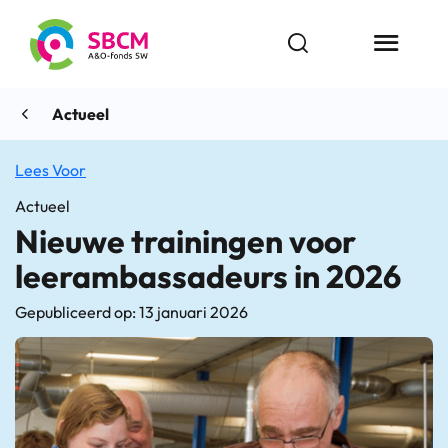
Ga
naar
Open zoekbalk
Menu butt
de
inhoud
Actueel
Lees Voor
Actueel
Nieuwe trainingen voor
leerambassadeurs in 2026
Gepubliceerd op: 13 januari 2026