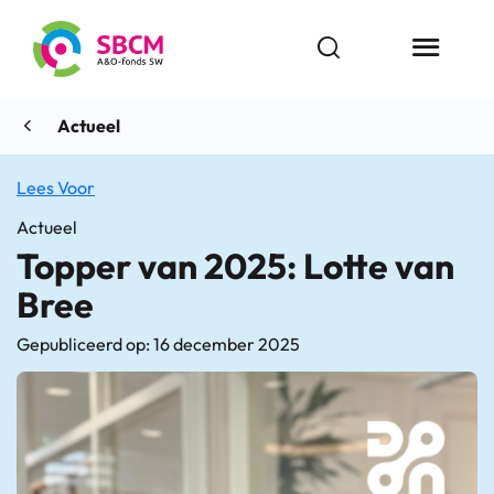
Ga
naar
Open zoekbalk
Menu butt
de
inhoud
Actueel
Lees Voor
Actueel
Topper van 2025: Lotte van
Bree
Gepubliceerd op: 16 december 2025