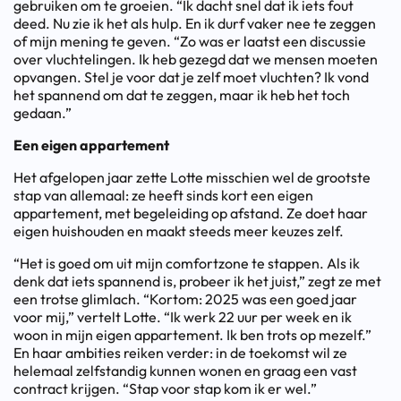
gebruiken om te groeien. “Ik dacht snel dat ik iets fout
deed. Nu zie ik het als hulp. En ik durf vaker nee te zeggen
of mijn mening te geven. “Zo was er laatst een discussie
over vluchtelingen. Ik heb gezegd dat we mensen moeten
opvangen. Stel je voor dat je zelf moet vluchten? Ik vond
het spannend om dat te zeggen, maar ik heb het toch
gedaan.”
Een eigen appartement
Het afgelopen jaar zette Lotte misschien wel de grootste
stap van allemaal: ze heeft sinds kort een eigen
appartement, met begeleiding op afstand. Ze doet haar
eigen huishouden en maakt steeds meer keuzes zelf.
“Het is goed om uit mijn comfortzone te stappen. Als ik
denk dat iets spannend is, probeer ik het juist,” zegt ze met
een trotse glimlach. “Kortom: 2025 was een goed jaar
voor mij,” vertelt Lotte. “Ik werk 22 uur per week en ik
woon in mijn eigen appartement. Ik ben trots op mezelf.”
En haar ambities reiken verder: in de toekomst wil ze
helemaal zelfstandig kunnen wonen en graag een vast
contract krijgen. “Stap voor stap kom ik er wel.”