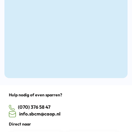
door
toekomst
aan
kansen
de
te
Nieuw
pakken
Lunch
Cultuu
Drag
Hulp nodig of even sparren?
(070) 376 58 47
info.sbcm@caop.nl
Direct naar