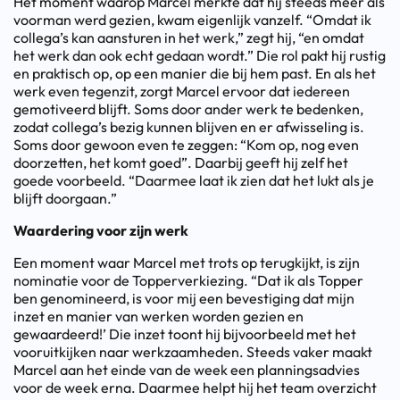
Het moment waarop Marcel merkte dat hij steeds meer als
voorman werd gezien, kwam eigenlijk vanzelf. “Omdat ik
collega’s kan aansturen in het werk,” zegt hij, “en omdat
het werk dan ook echt gedaan wordt.” Die rol pakt hij rustig
en praktisch op, op een manier die bij hem past. En als het
werk even tegenzit, zorgt Marcel ervoor dat iedereen
gemotiveerd blijft. Soms door ander werk te bedenken,
zodat collega’s bezig kunnen blijven en er afwisseling is.
Soms door gewoon even te zeggen: “Kom op, nog even
doorzetten, het komt goed”. Daarbij geeft hij zelf het
goede voorbeeld. “Daarmee laat ik zien dat het lukt als je
blijft doorgaan.”
Waardering voor zijn werk
Een moment waar Marcel met trots op terugkijkt, is zijn
nominatie voor de Topperverkiezing. “Dat ik als Topper
ben genomineerd, is voor mij een bevestiging dat mijn
inzet en manier van werken worden gezien en
gewaardeerd!’ Die inzet toont hij bijvoorbeeld met het
vooruitkijken naar werkzaamheden. Steeds vaker maakt
Marcel aan het einde van de week een planningsadvies
voor de week erna. Daarmee helpt hij het team overzicht