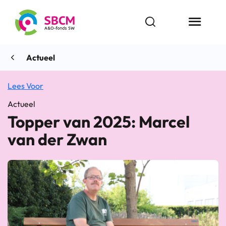
Ga
naar
Open zoekbalk
Menu butt
de
inhoud
Actueel
Lees Voor
Actueel
Topper van 2025: Marcel
van der Zwan