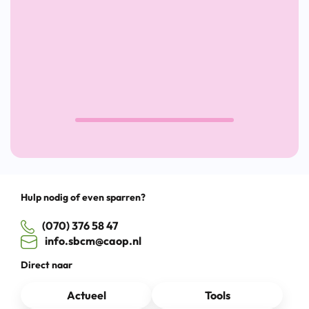
te
Nieuw
pakken
Lunch
Cultuu
Drag
Hulp nodig of even sparren?
(070) 376 58 47
info.sbcm@caop.nl
Direct naar
Actueel
Tools