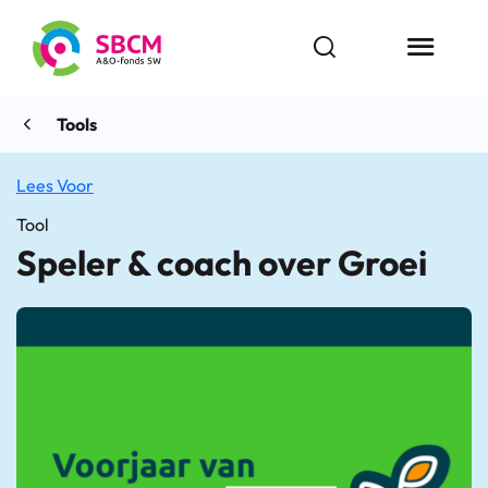
Ga
naar
Open zoekbalk
Menu butt
de
inhoud
Tools
Lees Voor
Tool
Speler & coach over Groei