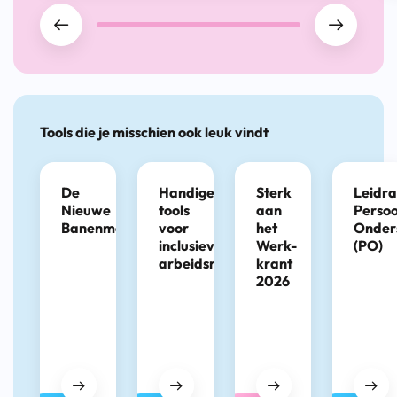
Drag
Tools die je misschien ook leuk vindt
De
Handige
Sterk
Leidr
Nieuwe
tools
aan
Persoo
Banenmethodiek
voor
het
Onder
inclusieve
Werk-
(PO)
arbeidsmarkt
krant
2026