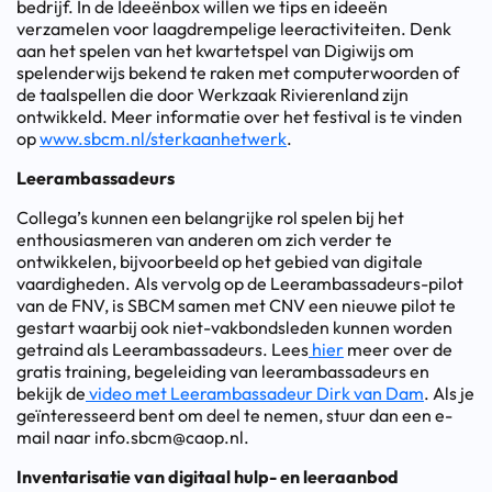
bedrijf. In de Ideeënbox willen we tips en ideeën
verzamelen voor laagdrempelige leeractiviteiten. Denk
aan het spelen van het kwartetspel van Digiwijs om
spelenderwijs bekend te raken met computerwoorden of
de taalspellen die door Werkzaak Rivierenland zijn
ontwikkeld. Meer informatie over het festival is te vinden
op
www.sbcm.nl/sterkaanhetwerk
.
Leerambassadeurs
Collega’s kunnen een belangrijke rol spelen bij het
enthousiasmeren van anderen om zich verder te
ontwikkelen, bijvoorbeeld op het gebied van digitale
vaardigheden. Als vervolg op de Leerambassadeurs-pilot
van de FNV, is SBCM samen met CNV een nieuwe pilot te
gestart waarbij ook niet-vakbondsleden kunnen worden
getraind als Leerambassadeurs. Lees
hier
meer over de
gratis training, begeleiding van leerambassadeurs en
bekijk de
video met Leerambassadeur Dirk van Dam
. Als je
geïnteresseerd bent om deel te nemen, stuur dan een e-
mail naar info.sbcm@caop.nl.
Inventarisatie van digitaal hulp- en leeraanbod